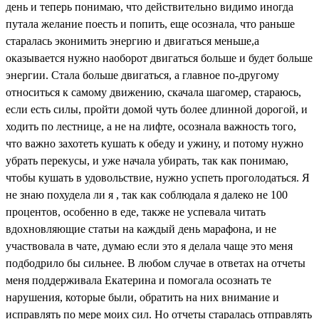
день и теперь понимаю, что действительно видимо иногда
путала желание поесть и попить, еще осознала, что раньше
старалась эконимить энергию и двигаться меньше,а
оказывается нужно наоборот двигаться больше и будет больше
энергии. Стала больше двигаться, а главное по-другому
относиться к самому движению, скачала шагомер, стараюсь,
если есть силы, пройти домой чуть более длинной дорогой, и
ходить по лестнице, а не на лифте, осознала важность того,
что важно захотеть кушать к обеду и ужину, и потому нужно
убрать перекусы, и уже начала убирать, так как понимаю,
чтобы кушать в удовольствие, нужно успеть проголодаться. Я
не знаю похудела ли я , так как соблюдала я далеко не 100
процентов, особенно в еде, также не успевала читать
вдохновляющие статьи на каждый день марафона, и не
участвовала в чате, думаю если это я делала чаще это меня
подбодрило бы сильнее. В любом случае в ответах на отчеты
меня поддерживала Екатерина и помогала осознать те
нарушения, которые были, обратить на них внимание и
исправлять по мере моих сил. Но отчеты старалась отправлять