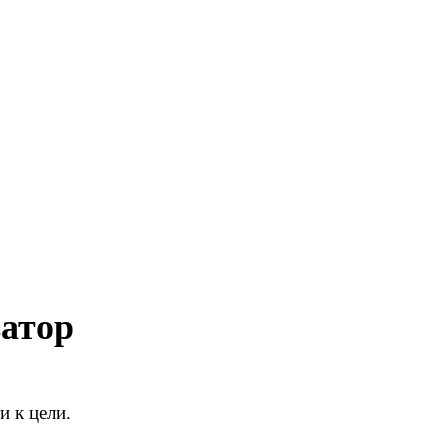
атор
 к цели.