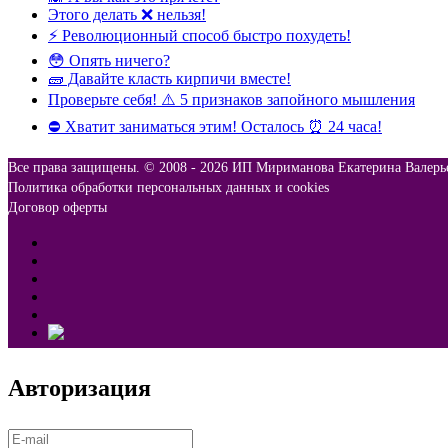
Этого делать ❌ нельзя!
⚡️ Революционный способ быстро похудеть!
😳 Опять ничего?
🧱 Давайте класть кирпичи вместе!
Проверьте себя! ⚠️ 5 признаков запойного мышления
⛔️ Хватит заниматься этим! Осталось ⏰ 24 часа!
Все права защищены. © 2008 -
2026 ИП Мириманова Екатерина Валерь
Политика обработки персональных данных и cookies
Договор оферты
Авторизация