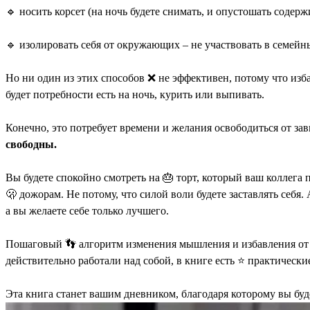
🔹 носить корсет (на ночь будете снимать, и опустошать соде
🔹 изолировать себя от окружающих – не участвовать в семейны
Но ни один из этих способов ❌ не эффективен, потому что изб
будет потребности есть на ночь, курить или выпивать.
Конечно, это потребует времени и желания освободиться от з
свободны.
Вы будете спокойно смотреть на 🎂 торт, который ваш коллега 
🫢 дожорам. Не потому, что силой воли будете заставлять себ
а вы желаете себе только лучшего.
Пошаговый 👣 алгоритм изменения мышления и избавления от л
действительно работали над собой, в книге есть ⭐️ практическ
Эта книга станет вашим дневником, благодаря которому вы буд