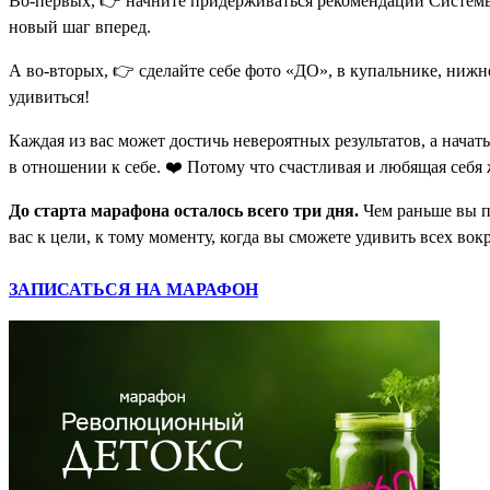
Во-первых, 👉 начните придерживаться рекомендаций Системы М
новый шаг вперед.
А во-вторых, 👉 сделайте себе фото «ДО», в купальнике, нижне
удивиться!
Каждая из вас может достичь невероятных результатов, а начат
в отношении к себе. ❤️ Потому что счастливая и любящая себя
До старта марафона осталось всего три дня.
Чем раньше вы п
вас к цели, к тому моменту, когда вы сможете удивить всех во
ЗАПИСАТЬСЯ НА МАРАФОН