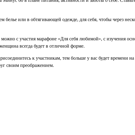
инус 60 в плане питания, активности и заботы о себе. Ставьте 
м белье или в обтягивающей одежде, для себя, чтобы через неско
ь можно с участия марафоне «Для себя любимой», с изучения осн
 женщина всегда будет в отличной форме.
рисоединитесь к участникам, тем больше у вас будет времени на
круг своим преображением.