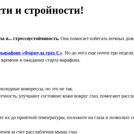
сти и стройности!
ла и... стрессоустойчивость.
Она
помогает избегать ночных до
 марафоне «Формула трех С»
. Но до него еще почти три недели
ь времени в ожидании старта марафона.
холодные компрессы, но это не так.
ечность, улучшают состояние кожи вокруг глаз, помогают рассла
е их до приятной температуры, положите на глаза и позвольте се
ния за счет расслабления мышц глаз.