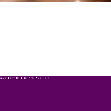
евна. ОГРНИП 310774625801001.