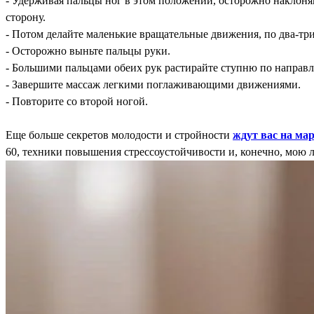
- Удерживая пальцы ног в этом положении, осторожно наклоняй
сторону.
- Потом делайте маленькие вращательные движения, по два-три 
- Осторожно выньте пальцы руки.
- Большими пальцами обеих рук растирайте ступню по направл
- Завершите массаж легкими поглаживающими движениями.
- Повторите со второй ногой.
Еще больше секретов молодости и стройности
ждут вас на ма
60, техники повышения стрессоустойчивости и, конечно, мою л