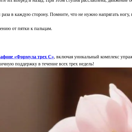
те их вперед и назад. При этом ступня расслаблена, движение о
раза в каждую сторону. Помните, что не нужно напрягать ногу, 
ению от пятки к пальцам.
рафоне «Формула трех С»
, включая уникальный комплекс упр
ичную поддержку в течение всех трех недель!